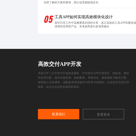
你想了解的方案和案例，我们这里都能满足你
05
工具APP如何实现高效模块化设计
面对日常工作中高频重复的琐碎任务，真正高效的工具APP应聚焦
使用的实用型产品。未来趋势是向多场景融合
高效交付APP开发
承接APP二次开发与升级改造服务，针对老旧APP功能滞后、体验差、兼容
性低等问题，提供功能拓展、架构重构、界面优化、漏洞修复等解决方案。
保留核心业务逻辑，适配最新系统版本与应用市场规则，以低成本完成APP
焕新，贴合企业业务发展的新需求。
联系我们
查看更多