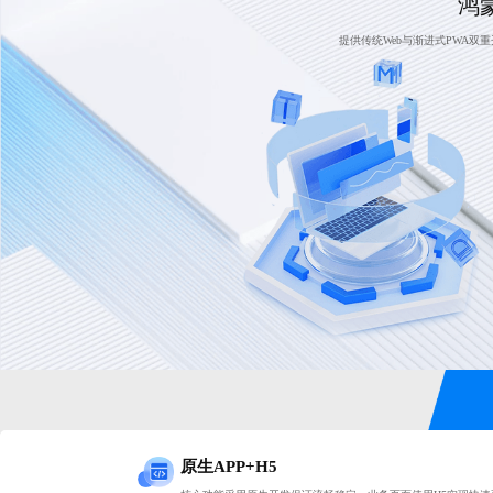
鸿
提供传统Web与渐进式PWA
原生APP+H5